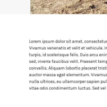
Lorem ipsum dolor sit amet, consectetur 
Vivamus venenatis et velit et vehicula. I
turpis, id scelerisque felis. Duis arcu en
sed, viverra faucibus velit. Praesent tem
convallis. Aliquam lobortis placerat tris
auctor massa eget elementum. Vivamus
nulla ultrices, eu ullamcorper sapien pu
vitae odio condimentum luctus. Sed vel n