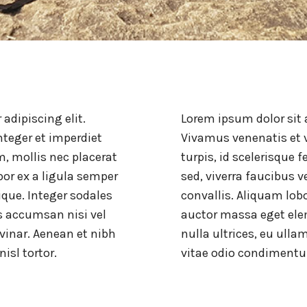
adipiscing elit.
Lorem ipsum dolor sit 
nteger et imperdiet
Vivamus venenatis et ve
im, mollis nec placerat
turpis, id scelerisque f
por ex a ligula semper
sed, viverra faucibus v
tique. Integer sodales
convallis. Aliquam lobo
 accumsan nisi vel
auctor massa eget el
lvinar. Aenean et nibh
nulla ultrices, eu ulla
isl tortor.
vitae odio condimentum